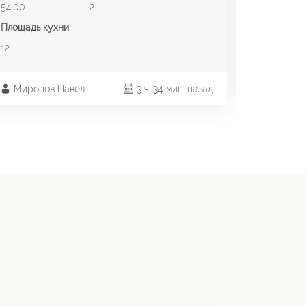
54.00
2
Площадь 
Площадь кухни
2
12
Миронов Павел
3 ч. 34 мин. назад
Мироно