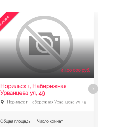
Лучшее
Лучшее
4 400 000 руб.
Норильск г, Набережная
Нориль
Урванцева ул, 49
Нориль
Норильск г, Набережная Урванцева ул, 49
Общая пл
Общая площадь
Число комнат
21.60