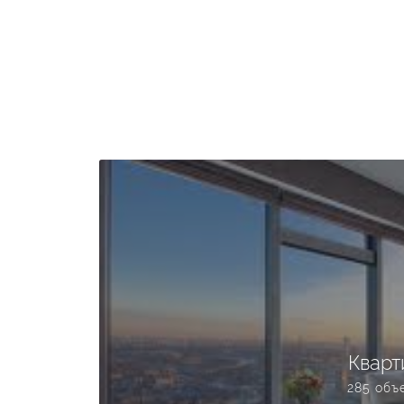
Кварт
285 объ