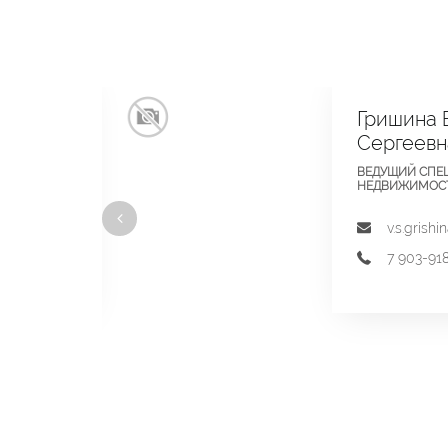
Гришина 
Сергеевн
ВЕДУЩИЙ СПЕ
НЕДВИЖИМОС
yandex.ru
v.s.grish
7 903-91