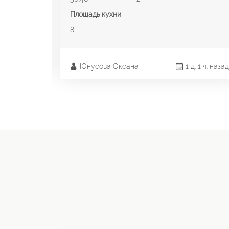
Площадь кухни
8
 мин. назад
Юнусова Оксана
1 д. 1 ч. назад