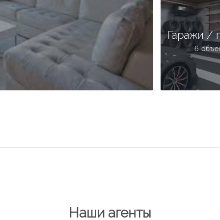
Гаражи / 
6 объе
Наши агенты