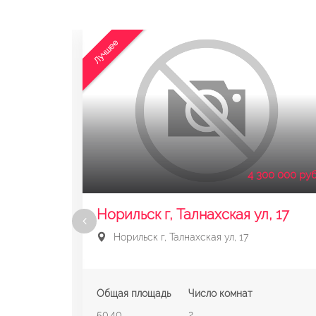
Лучшее
00 000 руб.
4 300 000 руб
92
Норильск г, Талнахская ул, 17
Норильск г, Талнахская ул, 17
Общая площадь
Число комнат
50.40
2