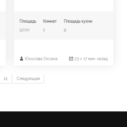
Площадь
Комнат
Площадь кухни
52.00
2
9
Юнусова Оксана
23 ч. 17 мин. назад
12
Следующая