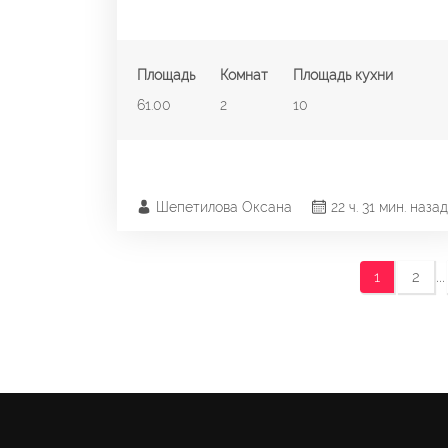
Площадь
Комнат
Площадь кухни
61.00
2
10
Шепетилова Оксана
22 ч. 31 мин. назад
...
1
2