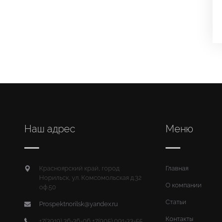
Наш адрес
Меню
Красноярский край, город
Главная
Норильск, ул. Комсомольская д.32
О компании
оф.50
Статьи
Prospektnorilsk@yandex.ru
Контакты
+7(3919) 36-36-06 +7(905) 091-33-55