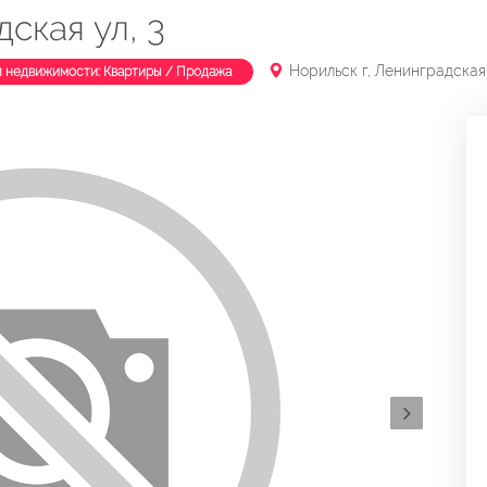
ская ул, 3
Норильск г, Ленинградская 
п недвижимости: Квартиры / Продажа