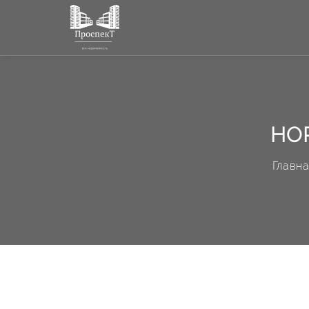
НОР
Главн