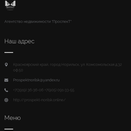
Агентство недвижимости "ПроспекТ"
Наш адрес
Красноярский край, город Норильск, ул. Комсомольская д.32
оф.50
Prospektnorilsk@yandex.ru
+7(3919) 36-36-06 +7(905) 091-33-55
http://prospekt-norilsk.online/
Меню