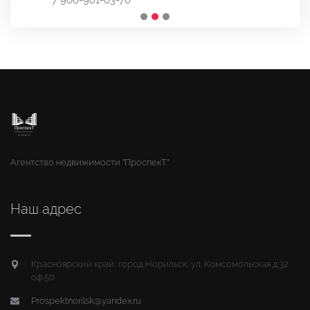
Агентство недвижимости "ПроспекТ"
Наш адрес
Красноярский край, город Норильск, ул. Комсомольская д.32
оф.50
Prospektnorilsk@yandex.ru