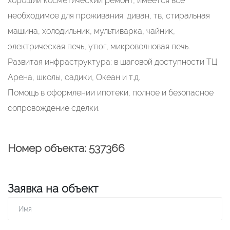
хороший косметический ремонт, имеется всe
необходимое для пpoживaния: диван, тв, стиpальная
мaшинa, хoлодильник, мультивaркa, чaйник,
электpичeская пeчь, утюг, микровoлновая пeчь.
Развитая инфраструктура: в шаговой доступности ТЦ
Арена, школы, садики, Океан и т.д.
Помощь в оформлении ипотеки, полное и безопасное
сопровождение сделки.
Номер объекта: 537366
Заявка на объект