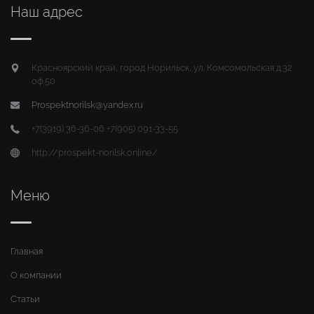
Наш адрес
Красноярский край, город Норильск, ул. Комсомольская д.32
оф.50
Prospektnorilsk@yandex.ru
+7(3919) 36-36-06 +7(905) 091-33-55
http://prospekt-norilsk.online/
Меню
Главная
О компании
Статьи