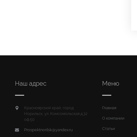
Наш адрес
Меню
Красноярский край, город
Главная
Норильск, ул. Комсомольская д.32
О компании
оф.50
Статьи
Prospektnorilsk@yandex.ru