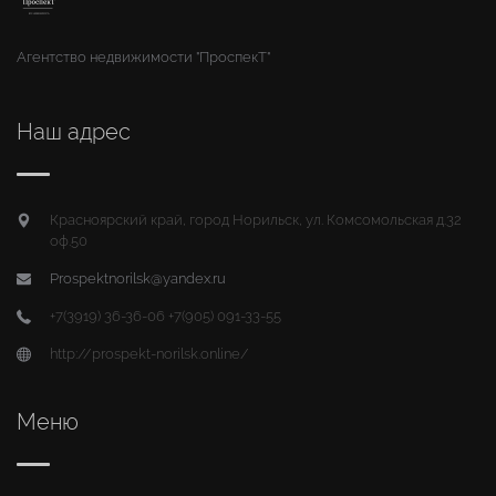
Агентство недвижимости "ПроспекТ"
Наш адрес
Красноярский край, город Норильск, ул. Комсомольская д.32
оф.50
Prospektnorilsk@yandex.ru
+7(3919) 36-36-06 +7(905) 091-33-55
http://prospekt-norilsk.online/
Меню