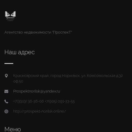
Агентство недвижимости "ПроспекТ"
Наш адрес
Красноярский край, город Норильск, ул. Комсомольская д.32
оф.50
Prospektnorilsk@yandex.ru
+7(3919) 36-36-06 +7(905) 091-33-55
http://prospekt-norilsk.online/
Меню