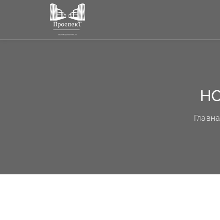
НО
Главн