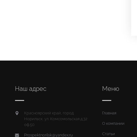
Наш адрес
Меню
Красноярский край, город
Главная
Норильск, ул. Комсомольская д.32
О компании
оф.50
Статьи
Prospektnorilsk@yandex.ru