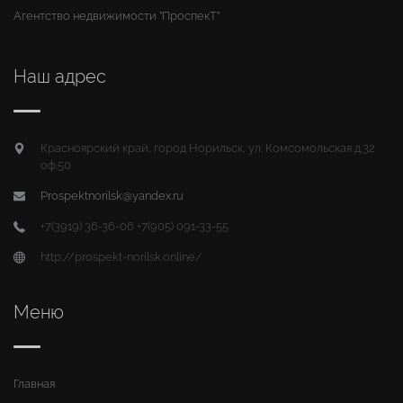
Агентство недвижимости "ПроспекТ"
Наш адрес
Красноярский край, город Норильск, ул. Комсомольская д.32
оф.50
Prospektnorilsk@yandex.ru
+7(3919) 36-36-06 +7(905) 091-33-55
http://prospekt-norilsk.online/
Меню
Главная