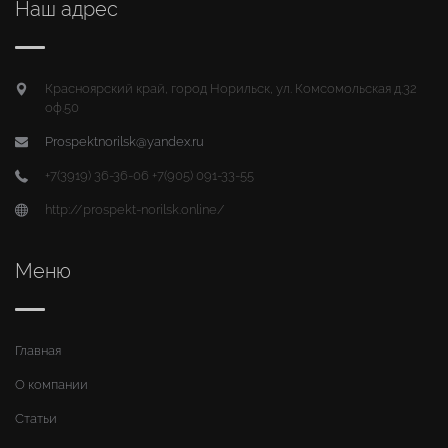
Наш адрес
Красноярский край, город Норильск, ул. Комсомольская д.32
оф.50
Prospektnorilsk@yandex.ru
+7(3919) 36-36-06 +7(905) 091-33-55
http://prospekt-norilsk.online/
Меню
Главная
О компании
Статьи