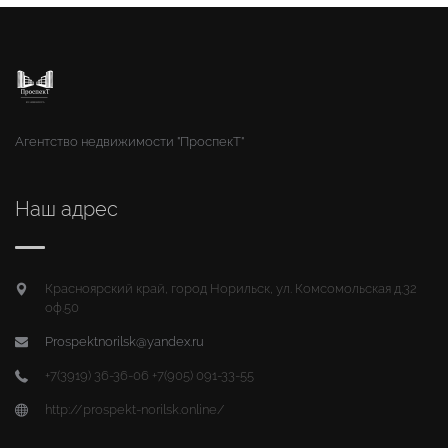
Агентство недвижимости "ПроспекТ"
Наш адрес
Красноярский край, город Норильск, ул. Комсомольская д.32
оф.50
Prospektnorilsk@yandex.ru
+7(3919) 36-36-06 +7(905) 091-33-55
http://prospekt-norilsk.online/