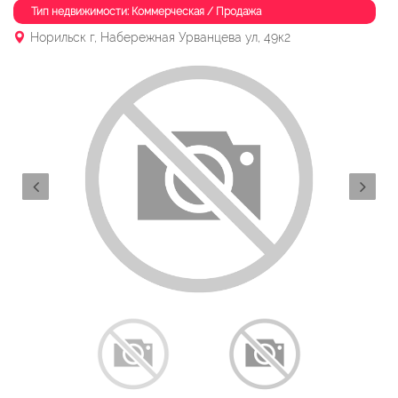
Тип недвижимости: Коммерческая / Продажа
Норильск г, Набережная Урванцева ул, 49к2