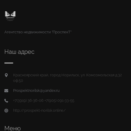
Агентство недвижимости "ПроспекТ"
Наш адрес
Красноярский край, город Норильск, ул. Комсомольская д.32
оф.50
Prospektnorilsk@yandex.ru
+7(3919) 36-36-06 +7(905) 091-33-55
http://prospekt-norilsk.online/
Меню