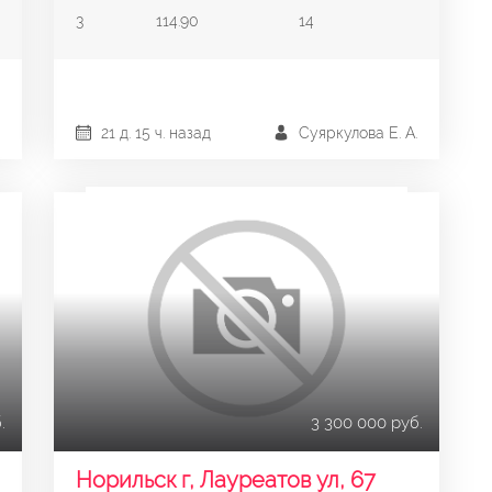
3
114.90
14
21 д. 15 ч. назад
Суяркулова Е. А.
.
3 300 000 руб.
Норильск г, Лауреатов ул, 67