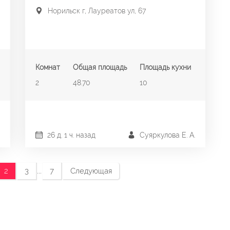
Норильск г, Лауреатов ул, 67
Комнат
Общая площадь
Площадь кухни
2
48.70
10
26 д. 1 ч. назад
Суяркулова Е. А.
...
2
3
7
Следующая