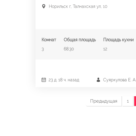
Норильск г, Талнахская ул, 10
Комнат
Общая площадь
Площадь кухни
3
68.30
12
23 д. 18 ч. назад
Суяркулова Е. А.
Предыдущая
1