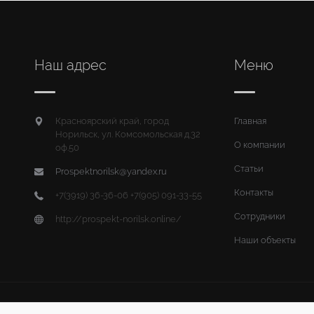
Наш адрес
Меню
Красноярский край, город
Главная
Норильск, ул. Комсомольская д.32
О компании
оф.50
Статьи
Prospektnorilsk@yandex.ru
Контакты
+7(3919) 36-36-06 +7(905) 091-33-55
Сотрудники
http://prospekt-norilsk.online/
Наши объекты