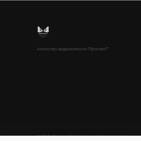
Агентство недвижимости "ПроспекТ"
2026 ©
"ПроспекТ" авторские права защищены.