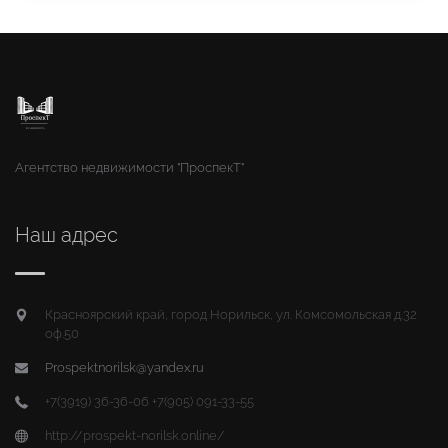
Агентство недвижимости "ПроспекТ"
Наш адрес
Красноярский край, город Норильск, ул. Комсомольская д.32
оф.50
Prospektnorilsk@yandex.ru
+7(3919) 36-36-06 +7(905) 091-33-55
http://prospekt-norilsk.online/