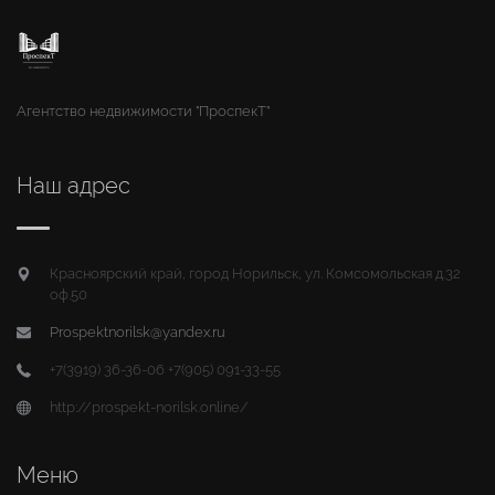
Агентство недвижимости "ПроспекТ"
Наш адрес
Красноярский край, город Норильск, ул. Комсомольская д.32
оф.50
Prospektnorilsk@yandex.ru
+7(3919) 36-36-06 +7(905) 091-33-55
http://prospekt-norilsk.online/
Меню