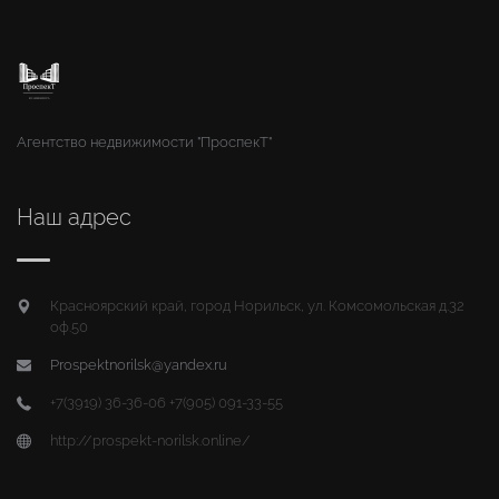
Агентство недвижимости "ПроспекТ"
Наш адрес
Красноярский край, город Норильск, ул. Комсомольская д.32
оф.50
Prospektnorilsk@yandex.ru
+7(3919) 36-36-06 +7(905) 091-33-55
http://prospekt-norilsk.online/