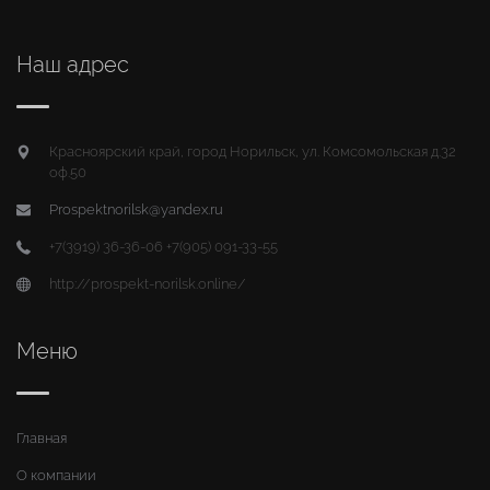
Наш адрес
Красноярский край, город Норильск, ул. Комсомольская д.32
оф.50
Prospektnorilsk@yandex.ru
+7(3919) 36-36-06 +7(905) 091-33-55
http://prospekt-norilsk.online/
Меню
Главная
О компании