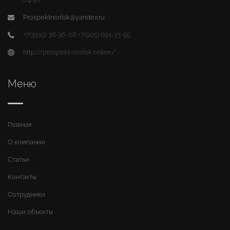
Prospektnorilsk@yandex.ru
+7(3919) 36-36-06 +7(905) 091-33-55
http://prospekt-norilsk.online/
Меню
Главная
О компании
Статьи
Контакты
Сотрудники
Наши объекты