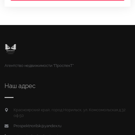
Агентство недвижимости "ПроспекТ"
Наш адрес
Красноярский край, город Норильск, ул. Комсомольская д.32
оф.50
Prospektnorilsk@yandex.ru