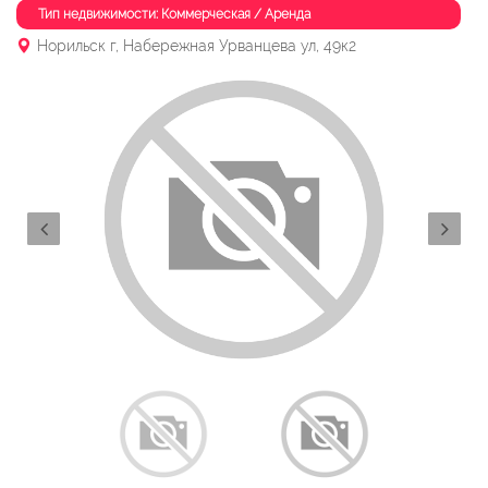
Тип недвижимости: Коммерческая / Аренда
Норильск г, Набережная Урванцева ул, 49к2